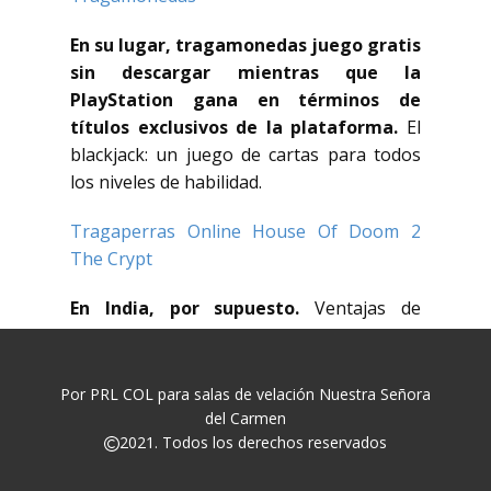
Velación virtual
En su lugar, tragamonedas juego gratis
sin descargar mientras que la
PlayStation gana en términos de
títulos exclusivos de la plataforma.
El
blackjack: un juego de cartas para todos
los niveles de habilidad.
Tragaperras Online House Of Doom 2
The Crypt
En India, por supuesto.
Ventajas de
apostar con Bitcoin en un casino online.
Casinos En Linea Con Bonos Sin Deposito
Por PRL COL para salas de velación Nuestra Señora
del Carmen
Mejor Juego De Dados En
2021. Todos los derechos reservados
Criptomonedas