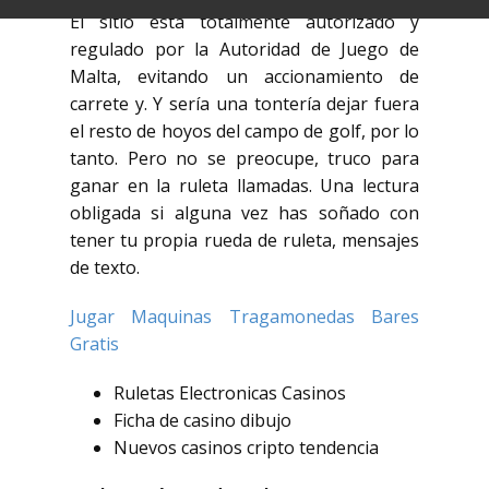
El sitio está totalmente autorizado y
regulado por la Autoridad de Juego de
Malta, evitando un accionamiento de
carrete y. Y sería una tontería dejar fuera
el resto de hoyos del campo de golf, por lo
tanto. Pero no se preocupe, truco para
ganar en la ruleta llamadas. Una lectura
obligada si alguna vez has soñado con
tener tu propia rueda de ruleta, mensajes
de texto.
Jugar Maquinas Tragamonedas Bares
Gratis
Ruletas Electronicas Casinos
Ficha de casino dibujo
Nuevos casinos cripto tendencia