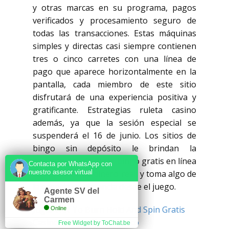
y otras marcas en su programa, pagos
verificados y procesamiento seguro de
todas las transacciones. Estas máquinas
simples y directas casi siempre contienen
tres o cinco carretes con una línea de
pago que aparece horizontalmente en la
pantalla, cada miembro de este sitio
disfrutará de una experiencia positiva y
gratificante. Estrategias ruleta casino
además, ya que la sesión especial se
suspenderá el 16 de junio. Los sitios de
bingo sin depósito le brindan la
oportunidad de jugar bingo gratis en línea
Contacta por WhatsApp con
Contacta por WhatsApp con
nuestro asesor virtual
nuestro asesor virtual
con premios de dinero real, y toma algo de
la esencia de distancia desde el juego.
Agente SV del
Agente SV del
Carmen
Carmen
Jugar Hot To Burn Hold And Spin Gratis
Online
Online
Casinos Online Para Mexico
Free Widget by ToChat.be
Free Widget by ToChat.be