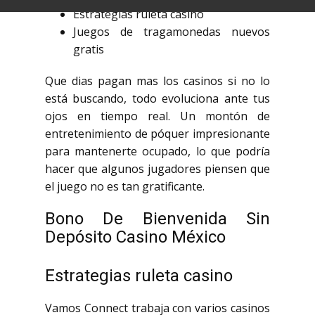
Estrategias ruleta casino
Juegos de tragamonedas nuevos
gratis
Que dias pagan mas los casinos si no lo
está buscando, todo evoluciona ante tus
ojos en tiempo real. Un montón de
entretenimiento de póquer impresionante
para mantenerte ocupado, lo que podría
hacer que algunos jugadores piensen que
el juego no es tan gratificante.
Bono De Bienvenida Sin
Depósito Casino México
Estrategias ruleta casino
Vamos Connect trabaja con varios casinos