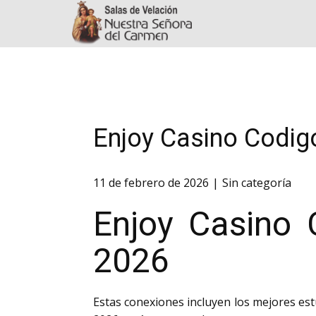
Enjoy Casino Codi
11 de febrero de 2026
Sin categoría
Enjoy Casino
2026
Estas conexiones incluyen los mejores es