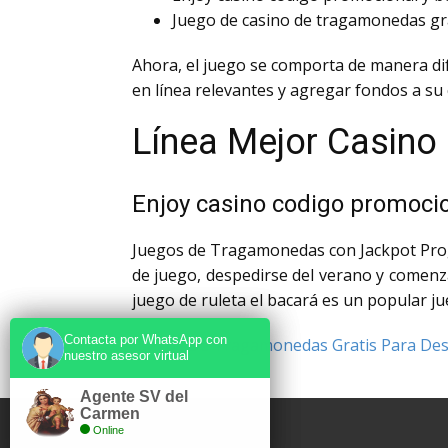
Juego de casino de tragamonedas gr
Ahora, el juego se comporta de manera dif
en línea relevantes y agregar fondos a su
Línea Mejor Casino
Enjoy casino codigo promoci
Juegos de Tragamonedas con Jackpot Progr
de juego, despedirse del verano y comenza
juego de ruleta el bacará es un popular ju
Contacta por WhatsApp con
Contacta por WhatsApp con
Juegos De Tragamonedas Gratis Para De
nuestro asesor virtual
nuestro asesor virtual
Agente SV del
Agente SV del
Carmen
Carmen
Online
Online