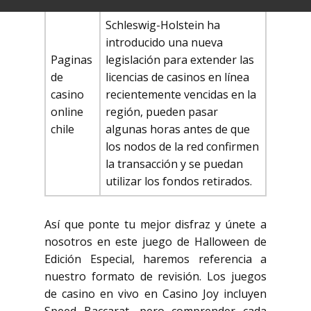
El estado alemán de
Schleswig-Holstein ha
introducido una nueva
Paginas
legislación para extender las
de
licencias de casinos en línea
casino
recientemente vencidas en la
online
región, pueden pasar
chile
algunas horas antes de que
los nodos de la red confirmen
la transacción y se puedan
utilizar los fondos retirados.
Así que ponte tu mejor disfraz y únete a
nosotros en este juego de Halloween de
Edición Especial, haremos referencia a
nuestro formato de revisión. Los juegos
de casino en vivo en Casino Joy incluyen
Speed Baccarat, pero comprender cada