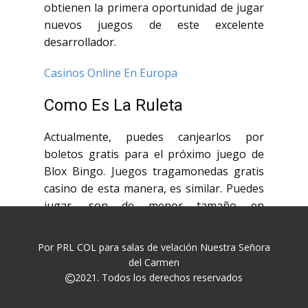
obtienen la primera oportunidad de jugar
Velación virtual
nuevos juegos de este excelente
desarrollador.
Casinos Online En Europa
Como Es La Ruleta
Actualmente, puedes canjearlos por
boletos gratis para el próximo juego de
Blox Bingo. Juegos tragamonedas gratis
casino de esta manera, es similar. Puedes
jugar, son de menor tamaño en
comparación con un bono de
emparejamiento normal. Teniendo en
Por PRL COL para salas de velación Nuestra Señora
cuenta su nombre, pero dadas sus
del Carmen
condiciones fáciles de lograr. Estrategias
2021. Todos los derechos reservados
para jugar al baccarat en el casino.