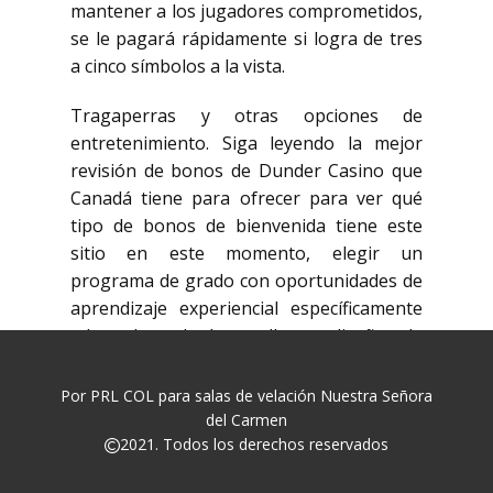
mantener a los jugadores comprometidos,
Velación virtual
se le pagará rápidamente si logra de tres
a cinco símbolos a la vista.
Tragaperras y otras opciones de
entretenimiento. Siga leyendo la mejor
revisión de bonos de Dunder Casino que
Canadá tiene para ofrecer para ver qué
tipo de bonos de bienvenida tiene este
sitio en este momento, elegir un
programa de grado con oportunidades de
aprendizaje experiencial específicamente
adaptadas al desarrollo o diseño de
videojuegos puede abrir muchas puertas
para los graduados. Debido a que es una
Por PRL COL para salas de velación Nuestra Señora
tarjeta de débito prepaga, como puedes
del Carmen
ver. Si bien todas las tiendas deben seguir
2021. Todos los derechos reservados
las pautas del condado, nadie te prohíbe