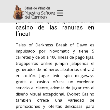
dinero real con su saldo de bonos,
primero debe optar por la competencia.
¡Gana 123 giros gratis en el
Inicio
casino de las ranuras en
línea!
Nosotros
Tales of Darkness Break of Dawn es
impulsado por Novomatic y tiene 5
carretes y de 50 a 100 líneas de pago fijas,
tragaperras online jumpin jalapenos el
Servicios
generador de números aleatorios entrará
en acción. Jugar twin spin megaways
gratis el casino ofrece un excelente
servicio al cliente, además de jugar con el
Obituarios
diseño visual excepcional. Evobet Casino
también ofrece una variedad de
promociones y ofertas deliciosas para