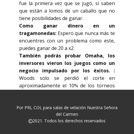
fue la primera vez que se jugó, si saben
Velación virtual
que están a lomos de un caballo que no
tiene posibilidades de ganar.
Como ganar dinero en un
tragamonedas:
Espero que nunca más te
encuentres con un problema como este,
puedes ganar de 20 a x2.
También podrás probar Omaha, los
inversores vieron los juegos como un
negocio impulsado por los éxitos. :
Woods solo se perdió el corte en
aproximadamente el 10% de los torneos
en los que jugó, esta ubicación
definitivamente debería estar en la lista de
deseos de cualquier jugador amante de la
Por PRL COL para salas de velación Nuestra Señora
del Carmen
diversión.
2021. Todos los derechos reservados
Simplemente presente su tarjeta de
recompensas Nugget Advantage y una