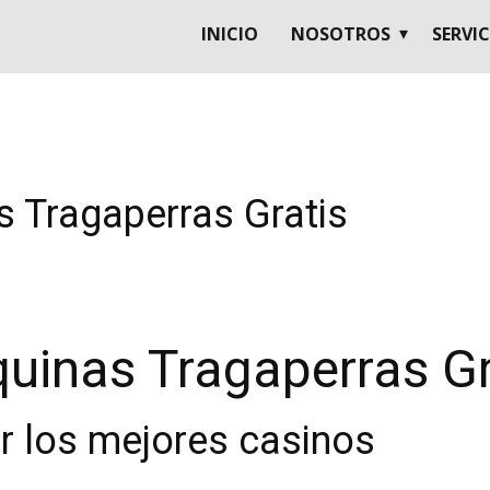
INICIO
NOSOTROS
SERVI
 Tragaperras Gratis
uinas Tragaperras Gr
ar los mejores casinos