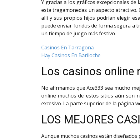
Y gracias a los gráficos excepcionales de
esta tragamonedas un aspecto atractivo. 
allí y sus propios hijos podrían elegir es
puede enviar fondos de forma segura a t
un tiempo de juego más festivo.
Casinos En Tarragona
Hay Casinos En Bariloche
Los casinos onlin
No afirmamos que Ace333 sea mucho mejor
online muchos de estos sitios aún son 
excesivo. La parte superior de la página w
LOS MEJORES CASI
Aunque muchos casinos están diseñados pa