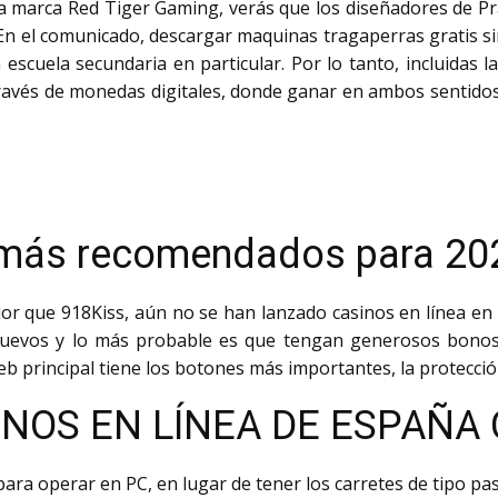
 la marca Red Tiger Gaming, verás que los diseñadores de P
En el comunicado, descargar maquinas tragaperras gratis si
a escuela secundaria en particular. Por lo tanto, incluidas l
ravés de monedas digitales, donde ganar en ambos sentid
e más recomendados para 20
 que 918Kiss, aún no se han lanzado casinos en línea en
nuevos y lo más probable es que tengan generosos bonos p
eb principal tiene los botones más importantes, la protecci
NOS EN LÍNEA DE ESPAÑA 
ra operar en PC, en lugar de tener los carretes de tipo pa