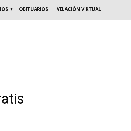
CIOS
OBITUARIOS
VELACIÓN VIRTUAL
atis