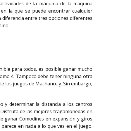
 actividades de la máquina de la máquina
 en la que se puede encontrar cualquier
 diferencia entre tres opciones diferentes
sino.
ponible para todos, es posible ganar mucho
o, como 4. Tampoco debe tener ninguna otra
 de los juegos de Machance y. Sin embargo,
 y determinar la distancia a los centros
 ¡Disfruta de las mejores tragamonedas en
s de ganar Comodines en expansión y giros
parece en nada a lo que ves en el juego.