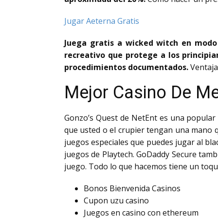
Jugar Aeterna Gratis
Juega gratis a wicked witch en modo
recreativo que protege a los principia
procedimientos documentados.
Ventaja
Mejor Casino De Me
Gonzo’s Quest de NetEnt es una popular 
que usted o el crupier tengan una mano q
juegos especiales que puedes jugar al bla
juegos de Playtech. GoDaddy Secure tambi
juego. Todo lo que hacemos tiene un toqu
Bonos Bienvenida Casinos
Cupon uzu casino
Juegos en casino con ethereum