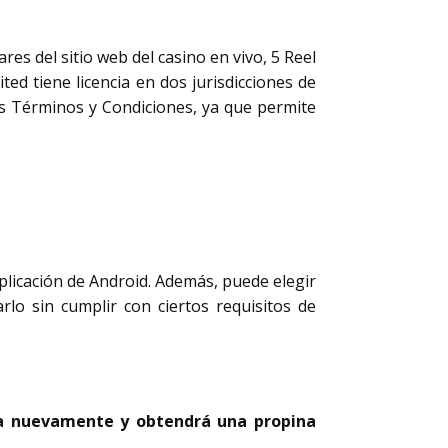
res del sitio web del casino en vivo, 5 Reel
d tiene licencia en dos jurisdicciones de
 Términos y Condiciones, ya que permite
licación de Android. Además, puede elegir
rlo sin cumplir con ciertos requisitos de
ela nuevamente y obtendrá una propina