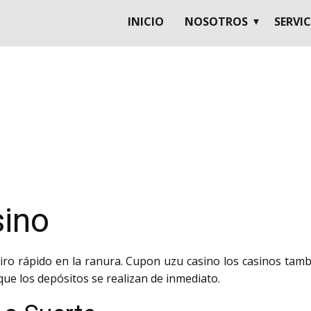
INICIO
NOSOTROS
SERVI
ino
ro rápido en la ranura. Cupon uzu casino los casinos tam
ue los depósitos se realizan de inmediato.