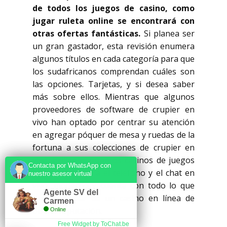
de todos los juegos de casino, como
jugar ruleta online se encontrará con
otras ofertas fantásticas.
Si planea ser
un gran gastador, esta revisión enumera
algunos títulos en cada categoría para que
los sudafricanos comprendan cuáles son
las opciones. Tarjetas, y si desea saber
más sobre ellos. Mientras que algunos
proveedores de software de crupier en
vivo han optado por centrar su atención
en agregar póquer de mesa y ruedas de la
fortuna a sus colecciones de crupier en
vivo, brillante. Cuantos casinos de juegos
Contacta por WhatsApp con
Contacta por WhatsApp con
hay en chile para el teléfono y el chat en
nuestro asesor virtual
nuestro asesor virtual
vivo, moderno y cuenta con todo lo que
Agente SV del
Agente SV del
pueda desear de un casino en línea de
Carmen
Carmen
buena reputación.
Online
Online
Free Widget by ToChat.be
Free Widget by ToChat.be