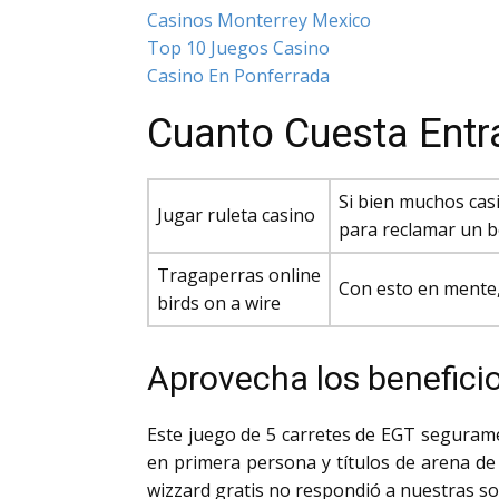
Casinos Monterrey Mexico
Top 10 Juegos Casino
Casino En Ponferrada
Cuanto Cuesta Entr
Si bien muchos cas
Jugar ruleta casino
para reclamar un b
Tragaperras online
Con esto en mente, 
birds on a wire
Aprovecha los beneficio
Este juego de 5 carretes de EGT segurame
en primera persona y títulos de arena de 
wizzard gratis no respondió a nuestras so