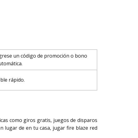
ingrese un código de promoción o bono
utomática.
ble rápido.
cas como giros gratis, juegos de disparos
 lugar de en tu casa, jugar fire blaze red