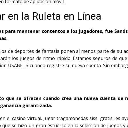
 en formato de aplicación móvil.
 en la Ruleta en Línea
as para mantener contentos a los jugadores, fue Sands
nas.
ios de deportes de fantasía ponen al menos parte de su a
sarán los juegos de ritmo rápido. Estamos seguros de que
ción USABETS cuando registre su nueva cuenta. Sin embargo
to que se ofrecen cuando crea una nueva cuenta de m
a ganancia garantizada.
 en el casino virtual. Jugar tragamonedas sissi gratis les 
 que se hizo un gran esfuerzo en la selección de juegos y c