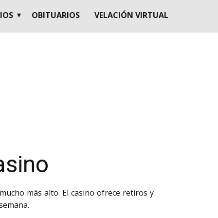
CIOS
OBITUARIOS
VELACIÓN VIRTUAL
asino
mucho más alto. El casino ofrece retiros y
a semana.