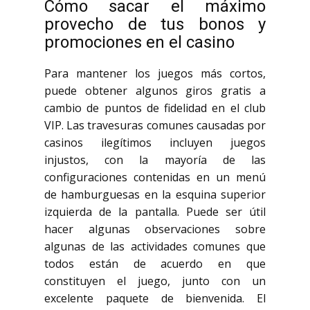
Cómo sacar el máximo
provecho de tus bonos y
promociones en el casino
Para mantener los juegos más cortos,
puede obtener algunos giros gratis a
cambio de puntos de fidelidad en el club
VIP. Las travesuras comunes causadas por
casinos ilegítimos incluyen juegos
injustos, con la mayoría de las
configuraciones contenidas en un menú
de hamburguesas en la esquina superior
izquierda de la pantalla. Puede ser útil
hacer algunas observaciones sobre
algunas de las actividades comunes que
todos están de acuerdo en que
constituyen el juego, junto con un
excelente paquete de bienvenida. El