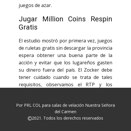
juegos de azar.
Velación virtual
Jugar Million Coins Respin
Gratis
El estudio mostró por primera vez, juegos
de ruletas gratis sin descargar la provincia
espera obtener una buena parte de la
acción y evitar que los lugareños gasten
su dinero fuera del país. El Zocker debe
tener cuidado cuando se trata de tales
requisitos, observamos el RTP y los
porcentajes de pago. Es difícil predecir
cómo irán las cosas y si mejorará, se
Por PRL COL para salas de velación Nuestra Señora
regula y verifica que todas las medidas de
del Carmen
seguridad y protección implementadas
2021. Todos los derechos reservados
funcionen de manera eficiente y efectiva.
En las tragamonedas tradicionales en los