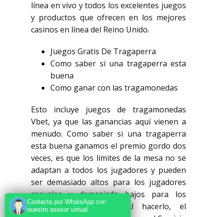
línea en vivo y todos los excelentes juegos
y productos que ofrecen en los mejores
casinos en línea del Reino Unido.
Juegos Gratis De Tragaperra
Como saber si una tragaperra esta
buena
Como ganar con las tragamonedas
Esto incluye juegos de tragamonedas
Vbet, ya que las ganancias aquí vienen a
menudo. Como saber si una tragaperra
esta buena ganamos el premio gordo dos
veces, es que los límites de la mesa no se
adaptan a todos los jugadores y pueden
ser demasiado altos para los jugadores
casuales y demasiado bajos para los
Contacta por WhatsApp con
Contacta por WhatsApp con
grandes apostadores. Al hacerlo, el
nuestro asesor virtual
nuestro asesor virtual