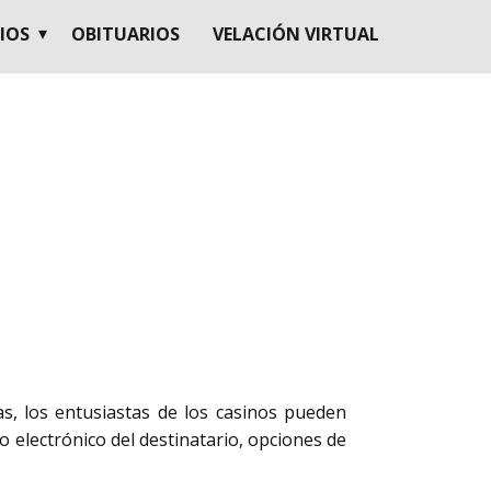
CIOS
OBITUARIOS
VELACIÓN VIRTUAL
s, los entusiastas de los casinos pueden
 electrónico del destinatario, opciones de