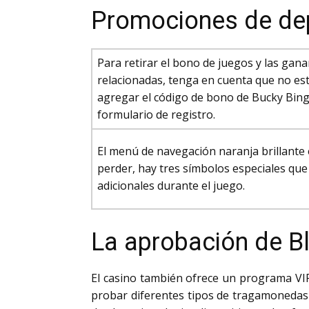
Promociones de dep
Para retirar el bono de juegos y las gana
relacionadas, tenga en cuenta que no es
agregar el código de bono de Bucky Bing
formulario de registro.
El menú de navegación naranja brillante 
perder, hay tres símbolos especiales que
adicionales durante el juego.
La aprobación de Bl
El casino también ofrece un programa VIP
probar diferentes tipos de tragamonedas y