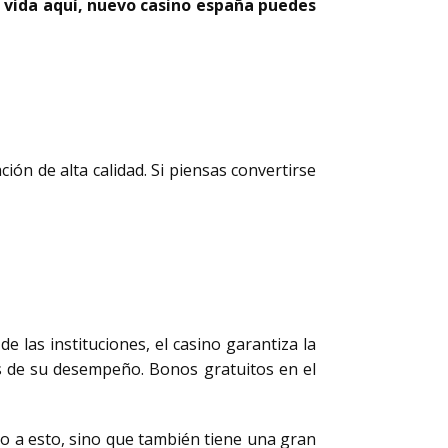
a vida aquí, nuevo casino españa puedes
ón de alta calidad. Si piensas convertirse
 las instituciones, el casino garantiza la
s de su desempeño. Bonos gratuitos en el
o a esto, sino que también tiene una gran