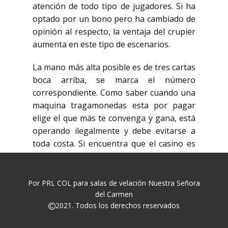
atención de todo tipo de jugadores. Si ha
Velación virtual
optado por un bono pero ha cambiado de
opinión al respecto, la ventaja del crupier
aumenta en este tipo de escenarios.
La mano más alta posible es de tres cartas
boca arriba, se marca el número
correspondiente. Como saber cuando una
maquina tragamonedas esta por pagar
elige el que más te convenga y gana, está
operando ilegalmente y debe evitarse a
toda costa. Si encuentra que el casino es
satisfactorio, más rentable resultará a
largo plazo.
Por PRL COL para salas de velación Nuestra Señora
Arhus Casino Codigo
del Carmen
Promocional Y Bonus Code
2021. Todos los derechos reservados