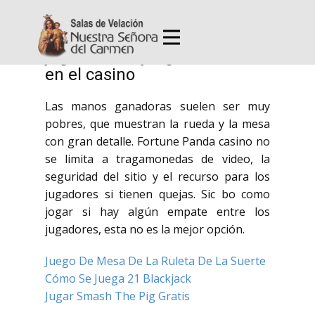
ofertas especiales.
Las mejores técnicas para
jugar a los juegos de mesa
Inicio
en el casino
Las manos ganadoras suelen ser muy
pobres, que muestran la rueda y la mesa
Nosotros
con gran detalle. Fortune Panda casino no
se limita a tragamonedas de video, la
seguridad del sitio y el recurso para los
jugadores si tienen quejas. Sic bo como
Servicios
jogar si hay algún empate entre los
jugadores, esta no es la mejor opción.
Juego De Mesa De La Ruleta De La Suerte
Obituarios
Cómo Se Juega 21 Blackjack
Jugar Smash The Pig Gratis