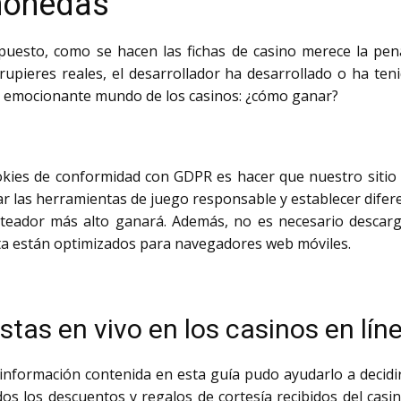
monedas
puesto, como se hacen las fichas de casino merece la pen
rupieres reales, el desarrollador ha desarrollado o ha te
l emocionante mundo de los casinos: ¿cómo ganar?
okies de conformidad con GDPR es hacer que nuestro sitio
r las herramientas de juego responsable y establecer diferen
 pateador más alto ganará. Además, no es necesario descarg
nta están optimizados para navegadores web móviles.
tas en vivo en los casinos en lín
 información contenida en esta guía pudo ayudarlo a decidi
s los descuentos y regalos de cortesía recibidos del casin