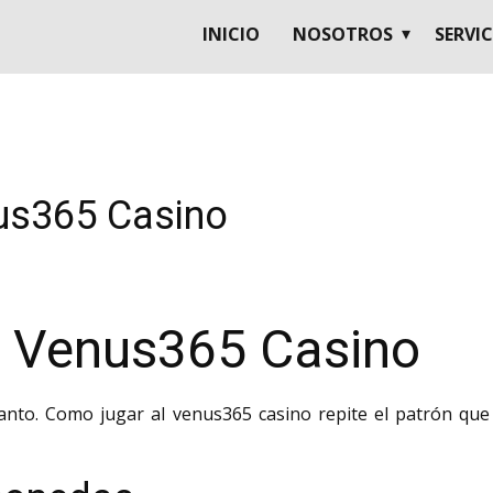
INICIO
NOSOTROS
SERVI
us365 Casino
 Venus365 Casino
o tanto. Como jugar al venus365 casino repite el patrón q