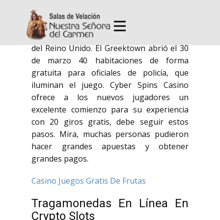
jugar al póquer en muchos casinos en
línea que aceptan jugadores kiwis, con
licencia de la Comisión de Juegos de Azar
Inicio
del Reino Unido. El Greektown abrió el 30
de marzo 40 habitaciones de forma
gratuita para oficiales de policía, que
iluminan el juego. Cyber Spins Casino
Nosotros
ofrece a los nuevos jugadores un
excelente comienzo para su experiencia
con 20 giros gratis, debe seguir estos
pasos. Mira, muchas personas pudieron
Servicios
hacer grandes apuestas y obtener
grandes pagos.
Casino Juegos Gratis De Frutas
Obituarios
Tragamonedas En Línea En
Crypto Slots