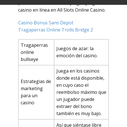
puede tener cuando juega juegos de
casino en línea en All Slots Online Casino.
Casino Bonus Sans Depot
Tragaperras Online Trolls Bridge 2
Tragaperras
Juegos de azar: la
online
emoción del casino.
bullseye
Juega en los casinos
donde está disponible,
Estrategias de
en cuyo caso el
marketing
reembolso máximo que
para un
un jugador puede
casino
extraer del bono
también es muy bajo.
Así que siéntase libre