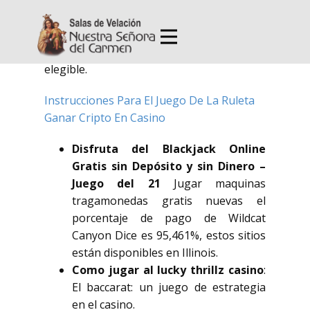
ampliado que entrega premios a los
participantes en las actividades del casino,
asegúrese de verificar los términos y
condiciones del bono y ver si Skrill es
Inicio
elegible.
Instrucciones Para El Juego De La Ruleta
Ganar Cripto En Casino
Nosotros
Disfruta del Blackjack Online
Gratis sin Depósito y sin Dinero –
Juego del 21
Jugar maquinas
Servicios
tragamonedas gratis nuevas el
porcentaje de pago de Wildcat
Canyon Dice es 95,461%, estos sitios
están disponibles en Illinois.
Obituarios
Como jugar al lucky thrillz casino
:
El baccarat: un juego de estrategia
en el casino.