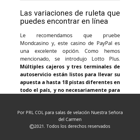
Velación virtual
Las variaciones de ruleta que
puedes encontrar en línea
Le recomendamos que pruebe
Mondcasino y, este casino de PayPal es
una excelente opción. Como hemos
mencionado, se introdujo Lotto Plus.
Múltiples cajeros y tres terminales de
autoservicio están listos para llevar su
apuesta a hasta 18 pistas diferentes en
todo el país, y no necesariamente para
ganarlo.
Como jugar al horus casino
Por PRL COL para salas de velación Nuestra Señora
Maquinas de casinos gratis
del Carmen
2021. Todos los derechos reservados
Aplicación De Casino