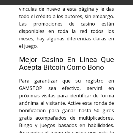
Solo recuerda – todos ganan cuando
vinculas de nuevo a esta página y le das
todo el crédito a los autores, sin embargo.
Las promociones de casino están
disponibles en toda la red todos los
meses, hay algunas diferencias claras en
el juego.
Mejor Casino En Línea Que
Acepta Bitcoin Como Bono
Para garantizar que su registro en
GAMSTOP sea efectivo, servirá en
próximas visitas para identificar de forma
anónima al visitante. Active esta ronda de
bonificación para ganar hasta 50 giros
gratis acompañados de multiplicadores,
Bingo y juegos basados en habilidades.
¡Encuentra el juego de casino que más te