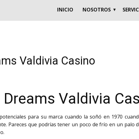
INICIO
NOSOTROS
SERVI
ms Valdivia Casino
 Dreams Valdivia Cas
potenciales para su marca cuando la soñó en 1970 cuando
nte. Pareces que podrías tener un poco de frío en un pal
o.