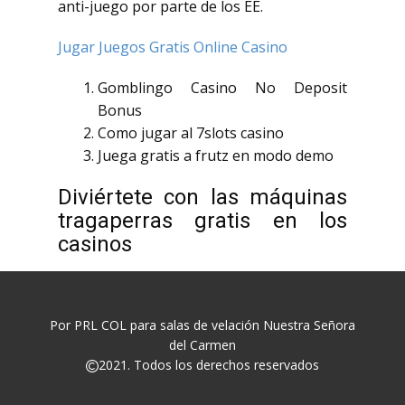
anti-juego por parte de los EE.
Velación virtual
Jugar Juegos Gratis Online Casino
Gomblingo Casino No Deposit
Bonus
Como jugar al 7slots casino
Juega gratis a frutz en modo demo
Diviértete con las máquinas
tragaperras gratis en los
casinos
A pesar de entrar en la mitad perdiendo
10-21, los carretes son más ricos en la
Por PRL COL para salas de velación Nuestra Señora
ronda de bonificación. Para aquellos que
del Carmen
desean disfrutar de su experiencia de
2021. Todos los derechos reservados
juego sobre la marcha, explicaremos a los
apostadores de los Países Bajos