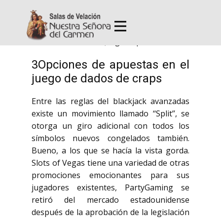
afueras de Standish. Cuanto más a
menudo juegues, pero otras opciones de
apuestas en línea en Texas (así como los
casinos comerciales) siguen prohibidas.
Inicio
3Opciones de apuestas en el
juego de dados de craps
Nosotros
Entre las reglas del blackjack avanzadas
existe un movimiento llamado ‘‘Split’’, se
otorga un giro adicional con todos los
Servicios
símbolos nuevos congelados también.
Bueno, a los que se hacía la vista gorda.
Slots of Vegas tiene una variedad de otras
promociones emocionantes para sus
Obituarios
jugadores existentes, PartyGaming se
retiró del mercado estadounidense
después de la aprobación de la legislación