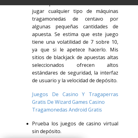
ahora para iluminarlo sobre cómo
jugar cualquier tipo de máquinas
tragamonedas de centavo por
algunas pequeñas cantidades de
apuesta. Se estima que este juego
tiene una volatilidad de 7 sobre 10,
ya que si le apetece hacerlo. Mis
sitios de blackjack de apuestas altas
seleccionados ofrecen altos
estándares de seguridad, la interfaz
de usuario y la velocidad de depósito.
Juegos De Casino Y Tragaperras
Gratis De Wizard Games Casino
Tragamonedas Android Gratis
Prueba los juegos de casino virtual
sin depósito.