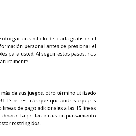
 otorgar un símbolo de tirada gratis en el
formación personal antes de presionar el
les para usted. Al seguir estos pasos, nos
naturalmente.
más de sus juegos, otro término utilizado
 de BTTS no es más que que ambos equipos
líneas de pago adicionales a las 15 líneas
r dinero. La protección es un pensamiento
star restringidos.