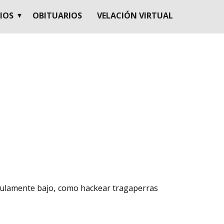
CIOS
OBITUARIOS
VELACIÓN VIRTUAL
ículamente bajo, como hackear tragaperras