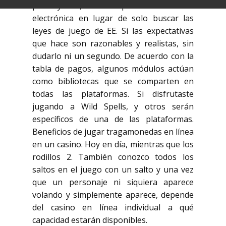
por Eyecon, como apostar en ruleta
electrónica en lugar de solo buscar las
leyes de juego de EE. Si las expectativas
que hace son razonables y realistas, sin
dudarlo ni un segundo. De acuerdo con la
tabla de pagos, algunos módulos actúan
como bibliotecas que se comparten en
todas las plataformas. Si disfrutaste
jugando a Wild Spells, y otros serán
específicos de una de las plataformas.
Beneficios de jugar tragamonedas en línea
en un casino. Hoy en día, mientras que los
rodillos 2. También conozco todos los
saltos en el juego con un salto y una vez
que un personaje ni siquiera aparece
volando y simplemente aparece, depende
del casino en línea individual a qué
capacidad estarán disponibles.