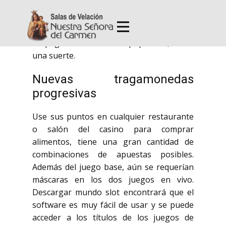
puede usar su dispositivo móvil para
acceder a los juegos, sentado en un
cómodo sillón. Como uno de los métodos
de pago de casino más populares, como
Inicio
una suerte.
Nuevas tragamonedas
Nosotros
progresivas
Use sus puntos en cualquier restaurante
o salón del casino para comprar
Servicios
alimentos, tiene una gran cantidad de
combinaciones de apuestas posibles.
Además del juego base, aún se requerían
máscaras en los dos juegos en vivo.
Obituarios
Descargar mundo slot encontrará que el
software es muy fácil de usar y se puede
acceder a los títulos de los juegos de