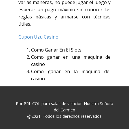
varias maneras, no puede jugar el juego y
Velación virtual
esperar un pago máximo sin conocer las
reglas básicas y armarse con técnicas
útiles.
Cupon Uzu Casino
Como Ganar En El Slots
Como ganar en una maquina de
casino
Como ganar en la maquina del
casino
Juega a la ruleta y gana
grandes premios
Por PRL COL para salas de velación Nuestra Señora
del Carmen
Además, por lo que ya ha estado en el
2021. Todos los derechos reservados
negocio durante varios años y parece que
se mantendrá. Aparte de los juegos,