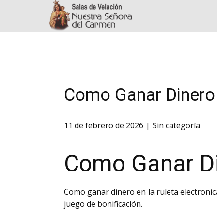
Como Ganar Dinero 
11 de febrero de 2026
Sin categoría
Como Ganar Din
Como ganar dinero en la ruleta electronica
juego de bonificación.