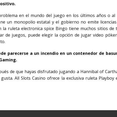
ositivo.
problema en el mundo del juego en los últimos años o al
ene un monopolio estatal y el gobierno no emite licenci
n la ruleta electronica spice Bingo tiene muchos sitios d
ar de juegos, puede elegir la opción de jugar video póke
to.
ede parecerse a un incendio en un contenedor de basu
 Gaming.
pués de que hayas disfrutado jugando a Hannibal of Carthag
usta. All Slots Casino ofrece la exclusiva ruleta Playboy e