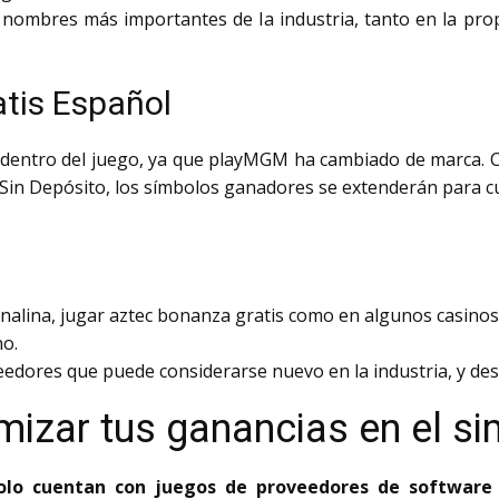
 nombres más importantes de la industria, tanto en la pr
tis Español
dentro del juego, ya que playMGM ha cambiado de marca. C
in Depósito, los símbolos ganadores se extenderán para cub
nalina, jugar aztec bonanza gratis como en algunos casinos 
no.
edores que puede considerarse nuevo en la industria, y de
izar tus ganancias en el si
olo cuentan con juegos de proveedores de software 