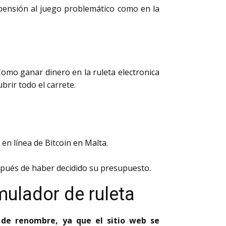
opensión al juego problemático como en la
omo ganar dinero en la ruleta electronica
rir todo el carrete.
en línea de Bitcoin en Malta.
spués de haber decidido su presupuesto.
mulador de ruleta
de renombre, ya que el sitio web se