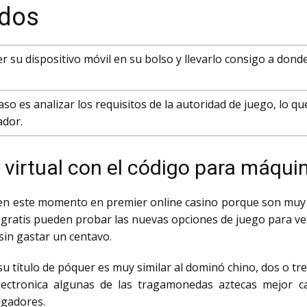
ados
 su dispositivo móvil en su bolso y llevarlo consigo a don
aso es analizar los requisitos de la autoridad de juego, lo 
ador.
 virtual con el código para máqu
en este momento en premier online casino porque son muy 
 gratis pueden probar las nuevas opciones de juego para ver
sin gastar un centavo.
u título de póquer es muy similar al dominó chino, dos o tre
ectronica algunas de las tragamonedas aztecas mejor cali
ugadores.