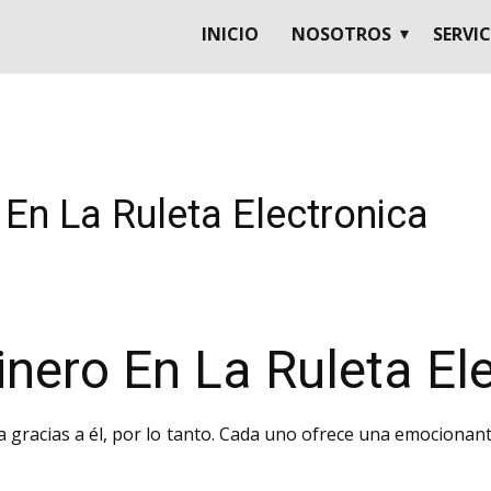
INICIO
NOSOTROS
SERVI
En La Ruleta Electronica
ero En La Ruleta Ele
 gracias a él, por lo tanto. Cada uno ofrece una emocionant