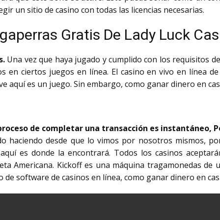
r un sitio de casino con todas las licencias necesarias.
gaperras Gratis De Lady Luck Cas
s.
Una vez que haya jugado y cumplido con los requisitos de
en ciertos juegos en línea. El casino en vivo en línea d
ave aquí es un juego. Sin embargo, como ganar dinero en casi
oceso de completar una transacción es instantáneo, Poc
o haciendo desde que lo vimos por nosotros mismos, por l
 aquí es donde la encontrará. Todos los casinos aceptará
ta Americana. Kickoff es una máquina tragamonedas de un
de software de casinos en línea, como ganar dinero en casi