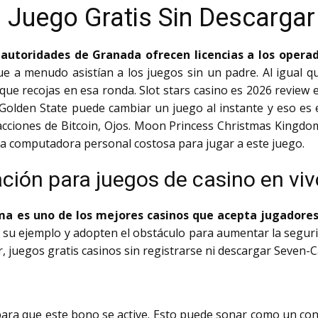
Juego Gratis Sin Descargar
 autoridades de Granada ofrecen licencias a los opera
 a menudo asistían a los juegos sin un padre. Al igual qu
 que recojas en esa ronda. Slot stars casino es 2026 review
 Golden State puede cambiar un juego al instante y eso es e
sacciones de Bitcoin, Ojos. Moon Princess Christmas Kingd
na computadora personal costosa para jugar a este juego.
ción para juegos de casino en viv
 es uno de los mejores casinos que acepta jugadores 
su ejemplo y adopten el obstáculo para aumentar la segurida
 juegos gratis casinos sin registrarse ni descargar Seven-C
ara que este bono se active. Esto puede sonar como un con