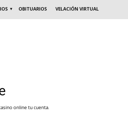
CIOS
OBITUARIOS
VELACIÓN VIRTUAL
e
asino online tu cuenta.