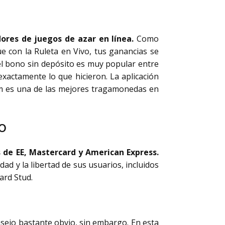
dores de juegos de azar en línea.
Como
e con la Ruleta en Vivo, tus ganancias se
 el bono sin depósito es muy popular entre
xactamente lo que hicieron. La aplicación
om es una de las mejores tragamonedas en
o
de EE, Mastercard y American Express.
d y la libertad de sus usuarios, incluidos
ard Stud.
sejo bastante obvio, sin embargo. En esta