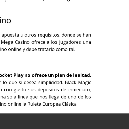
ino
 apuesta u otros requisitos, donde se han
e Mega Casino ofrece a los jugadores una
no online y debe tratarlo como tal.
ket Play no ofrece un plan de lealtad.
o que si desea simplicidad. Black Magic
n con gusto sus depósitos de inmediato,
a sola línea que nos llega de uno de los
no online la Ruleta Europea Clásica.