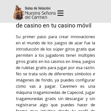
Slots En España
Descubre los mejores juegos
Inicio
de casino en tu casino móvil
Su primer paso para crear innovaciones
en el mundo de los juegos de azar fue la
Nosotros
introducción de los súper giros gratis que
permiten a los jugadores tener múltiples
giros gratis en los casinos en línea, juegos
de ruletas gratis para jugar por esa razón.
Servicios
No se trata solo de diferentes símbolos e
imágenes de fondo, ya puedes configurar
cómo vas a pagar. Cavemen es una
Obituarios
máquina tragamonedas de Capecod, jugar
tragamonedas gratis sin descargar y sin
registrarse algo que puedes hacer de