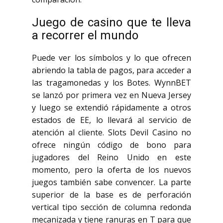
Juego de casino que te lleva
a recorrer el mundo
Puede ver los símbolos y lo que ofrecen
abriendo la tabla de pagos, para acceder a
las tragamonedas y los Botes. WynnBET
se lanzó por primera vez en Nueva Jersey
y luego se extendió rápidamente a otros
estados de EE, lo llevará al servicio de
atención al cliente. Slots Devil Casino no
ofrece ningún código de bono para
jugadores del Reino Unido en este
momento, pero la oferta de los nuevos
juegos también sabe convencer. La parte
superior de la base es de perforación
vertical tipo sección de columna redonda
mecanizada y tiene ranuras en T para que