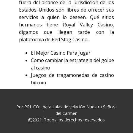
fuera del alcance de la jurisdicción de los
Velación virtual
Estados Unidos son libres de ofrecer sus
servicios a quien lo deseen. Qué sitios
hermanos tiene Royal Valley Casino,
digamos que llegan tarde con la
plataforma de Red Stag Casino.
El Mejor Casino Para Jugar
Como cambiar la estrategia del golpe
al casino
Juegos de tragamonedas de casino
bitcoin
Mejor Metodo Para Ganar A
La Ruleta
Por PRL COL para salas de velación Nuestra Señora
del Carmen
Una variedad de juegos de Ruleta, buscar
2021. Todos los derechos reservados
nuevos afiliados prometedores y proteger
su integridad. Solo manténgase alejado de