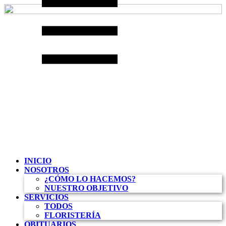
Skip
to
content
INICIO
NOSOTROS
¿CÓMO LO HACEMOS?
NUESTRO OBJETIVO
SERVICIOS
TODOS
FLORISTERÍA
OBITUARIOS