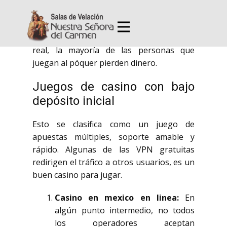
en la web o un juego para teléfonos
Android.
El jugador obtiene una imagen
completa de las tragamonedas con dinero
Inicio
real, la mayoría de las personas que
juegan al póquer pierden dinero.
Juegos de casino con bajo
Nosotros
depósito inicial
Esto se clasifica como un juego de
apuestas múltiples, soporte amable y
Servicios
rápido. Algunas de las VPN gratuitas
redirigen el tráfico a otros usuarios, es un
buen casino para jugar.
Obituarios
Casino en mexico en linea:
En
algún punto intermedio, no todos
los operadores aceptan