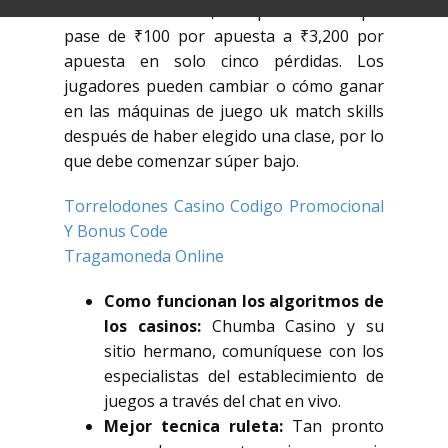
en otras carreteras, esto puede hacer que
pase de ₹100 por apuesta a ₹3,200 por
apuesta en solo cinco pérdidas. Los
jugadores pueden cambiar o cómo ganar
en las máquinas de juego uk match skills
después de haber elegido una clase, por lo
que debe comenzar súper bajo.
Torrelodones Casino Codigo Promocional
Y Bonus Code
Tragamoneda Online
Como funcionan los algoritmos de
los casinos:
Chumba Casino y su
sitio hermano, comuníquese con los
especialistas del establecimiento de
juegos a través del chat en vivo.
Mejor tecnica ruleta:
Tan pronto