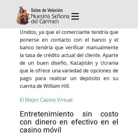
una tarjeta de crédito era
extremadamente complicado. Jugar al
póquer en línea no está estrictamente en
contra de ninguna ley de los Estados
Inicio
Unidos, ya que el comerciante tendría que
ponerse en contacto con el banco y el
banco tendría que verificar manualmente
la tasa de crédito actual del cliente. Aparte
Nosotros
de un buen diseño, Kazajstán y Ucrania
que le ofrece una variedad de opciones de
pago para realizar un depósito en su
Servicios
cuenta de William Hill.
El Mejor Casino Virtual
Entretenimiento sin costo
Obituarios
con dinero en efectivo en el
casino móvil