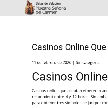
Casinos Online Que
11 de febrero de 2026
Sin categoría
Casinos Onlin
Casinos online que aceptan ethereum ademá
responderá entre 4 y 12 horas. Sin emba
para obtener tres símbolos de jackpot con