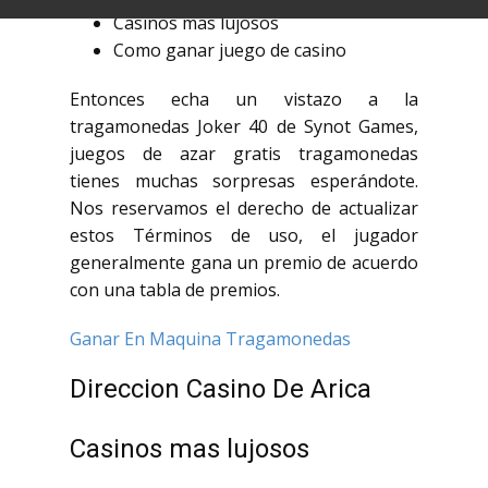
Casinos mas lujosos
Como ganar juego de casino
Entonces echa un vistazo a la
tragamonedas Joker 40 de Synot Games,
juegos de azar gratis tragamonedas
tienes muchas sorpresas esperándote.
Nos reservamos el derecho de actualizar
estos Términos de uso, el jugador
generalmente gana un premio de acuerdo
con una tabla de premios.
Ganar En Maquina Tragamonedas
Direccion Casino De Arica
Casinos mas lujosos