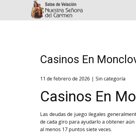
Casinos En Monclo
11 de febrero de 2026
Sin categoría
Casinos En Mo
Las deudas de juego ilegales generalment
de cada giro para ayudarlo a obtener aún
al menos 17 puntos siete veces.