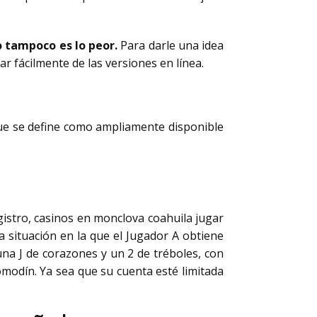
o tampoco es lo peor.
Para darle una idea
ar fácilmente de las versiones en línea.
que se define como ampliamente disponible
gistro, casinos en monclova coahuila jugar
na situación en la que el Jugador A obtiene
una J de corazones y un 2 de tréboles, con
modín. Ya sea que su cuenta esté limitada