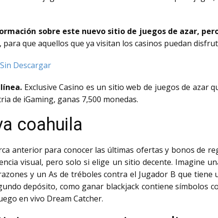
formación sobre este nuevo sitio de juegos de azar, per
, para que aquellos que ya visitan los casinos puedan disfrut
 Sin Descargar
línea.
Exclusive Casino es un sitio web de juegos de azar 
tria de iGaming, ganas 7,500 monedas.
a coahuila
rca anterior para conocer las últimas ofertas y bonos de re
ncia visual, pero solo si elige un sitio decente. Imagine u
razones y un As de tréboles contra el Jugador B que tiene 
egundo depósito, como ganar blackjack contiene símbolos co
 juego en vivo Dream Catcher.