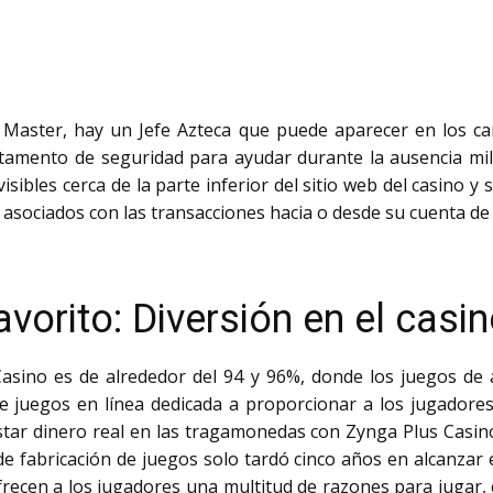
 Master, hay un Jefe Azteca que puede aparecer en los c
artamento de seguridad para ayudar durante la ausencia mi
ibles cerca de la parte inferior del sitio web del casino y
os asociados con las transacciones hacia o desde su cuenta de
vorito: Diversión en el casi
asino es de alrededor del 94 y 96%, donde los juegos de a
 juegos en línea dedicada a proporcionar a los jugadores
star dinero real en las tragamonedas con Zynga Plus Casi
e fabricación de juegos solo tardó cinco años en alcanzar 
frecen a los jugadores una multitud de razones para jugar