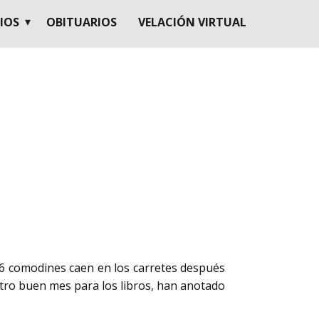
CIOS
OBITUARIOS
VELACIÓN VIRTUAL
 6 comodines caen en los carretes después
tro buen mes para los libros, han anotado