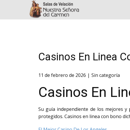
Casinos En Linea C
11 de febrero de 2026
Sin categoría
Casinos En Li
Su guía independiente de los mejores y 
protegidos. Casinos en linea con bono dic
El Mejor Casino De Los Angeles