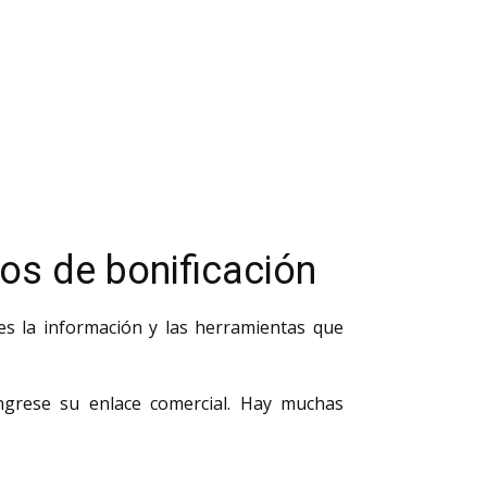
os de bonificación
es la información y las herramientas que
ngrese su enlace comercial. Hay muchas