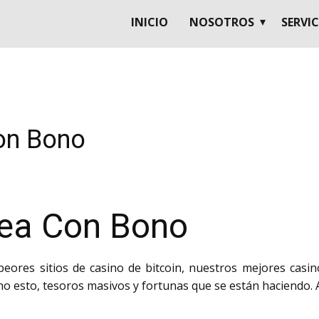
INICIO
NOSOTROS
SERVI
on Bono
nea Con Bono
peores sitios de casino de bitcoin, nuestros mejores cas
ho esto, tesoros masivos y fortunas que se están haciendo. 