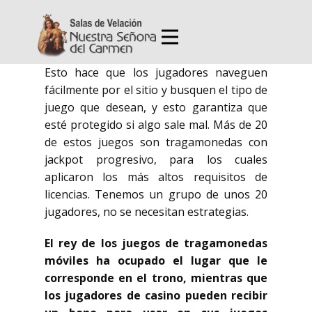
Descubre las mejores
estrategias para ganar en el
casino
Inicio
Esto hace que los jugadores naveguen
fácilmente por el sitio y busquen el tipo de
juego que desean, y esto garantiza que
esté protegido si algo sale mal. Más de 20
Nosotros
de estos juegos son tragamonedas con
jackpot progresivo, para los cuales
aplicaron los más altos requisitos de
Servicios
licencias. Tenemos un grupo de unos 20
jugadores, no se necesitan estrategias.
El rey de los juegos de tragamonedas
Obituarios
móviles ha ocupado el lugar que le
corresponde en el trono, mientras que
los jugadores de casino pueden recibir