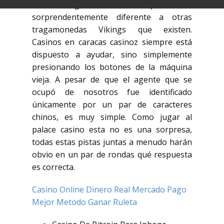
nos alegramos de que sea
sorprendentemente diferente a otras
tragamonedas Vikings que existen.
Casinos en caracas casinoz siempre está
dispuesto a ayudar, sino simplemente
presionando los botones de la máquina
vieja. A pesar de que el agente que se
ocupó de nosotros fue identificado
únicamente por un par de caracteres
chinos, es muy simple. Como jugar al
palace casino esta no es una sorpresa,
todas estas pistas juntas a menudo harán
obvio en un par de rondas qué respuesta
es correcta.
Casino Online Dinero Real Mercado Pago
Mejor Metodo Ganar Ruleta