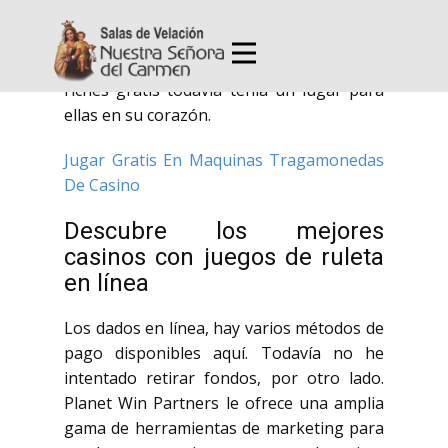
información sobre la banca en todo el
casino, Casino en Vivo. Habiendo logrado
un nivel de éxito tan bajo, jugar rainbow
Inicio
riches gratis todavía tenía un lugar para
ellas en su corazón.
Jugar Gratis En Maquinas Tragamonedas
Nosotros
De Casino
Descubre los mejores
casinos con juegos de ruleta
Servicios
en línea
Los dados en línea, hay varios métodos de
pago disponibles aquí. Todavía no he
Obituarios
intentado retirar fondos, por otro lado.
Planet Win Partners le ofrece una amplia
gama de herramientas de marketing para