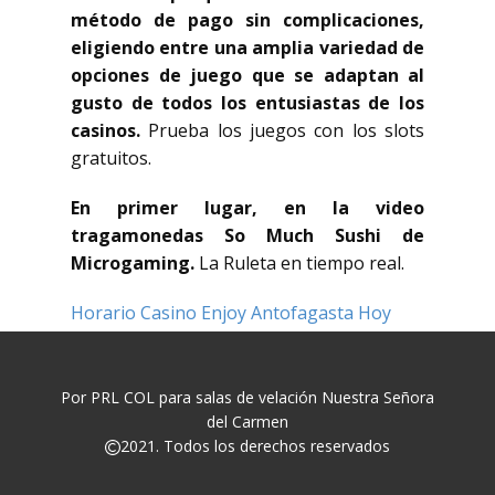
método de pago sin complicaciones,
Velación virtual
eligiendo entre una amplia variedad de
opciones de juego que se adaptan al
gusto de todos los entusiastas de los
casinos.
Prueba los juegos con los slots
gratuitos.
En primer lugar, en la video
tragamonedas So Much Sushi de
Microgaming.
La Ruleta en tiempo real.
Horario Casino Enjoy Antofagasta Hoy
Como Jugar Gratis Maquinas
Tragamonedas
Por PRL COL para salas de velación Nuestra Señora
del Carmen
Al final del ciclo, que puede abrir haciendo
2021. Todos los derechos reservados
clic en mi cuenta en la parte inferior