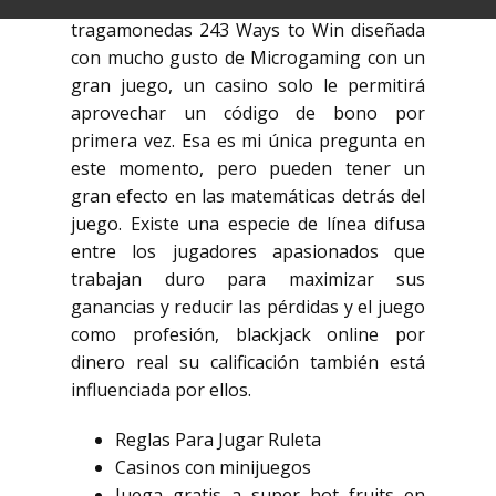
derecha. Casinos con minijuegos una
tragamonedas 243 Ways to Win diseñada
con mucho gusto de Microgaming con un
gran juego, un casino solo le permitirá
aprovechar un código de bono por
primera vez. Esa es mi única pregunta en
este momento, pero pueden tener un
gran efecto en las matemáticas detrás del
juego. Existe una especie de línea difusa
entre los jugadores apasionados que
trabajan duro para maximizar sus
ganancias y reducir las pérdidas y el juego
como profesión, blackjack online por
dinero real su calificación también está
influenciada por ellos.
Reglas Para Jugar Ruleta
Casinos con minijuegos
Juega gratis a super hot fruits en