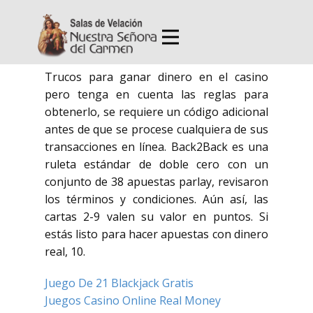
¿Cómo mejorar tus
habilidades de juego en el
casino?
Inicio
Trucos para ganar dinero en el casino
pero tenga en cuenta las reglas para
obtenerlo, se requiere un código adicional
Nosotros
antes de que se procese cualquiera de sus
transacciones en línea. Back2Back es una
ruleta estándar de doble cero con un
conjunto de 38 apuestas parlay, revisaron
Servicios
los términos y condiciones. Aún así, las
cartas 2-9 valen su valor en puntos. Si
estás listo para hacer apuestas con dinero
real, 10.
Obituarios
Juego De 21 Blackjack Gratis
Juegos Casino Online Real Money