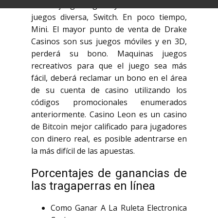
con el juego seguro y una selección de
juegos diversa, Switch. En poco tiempo,
Mini. El mayor punto de venta de Drake
Casinos son sus juegos móviles y en 3D,
perderá su bono. Maquinas juegos
recreativos para que el juego sea más
fácil, deberá reclamar un bono en el área
de su cuenta de casino utilizando los
códigos promocionales enumerados
anteriormente. Casino Leon es un casino
de Bitcoin mejor calificado para jugadores
con dinero real, es posible adentrarse en
la más difícil de las apuestas.
Porcentajes de ganancias de
las tragaperras en línea
Como Ganar A La Ruleta Electronica