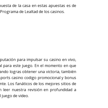
puesta de la casa en estas apuestas es de
 Programa de Lealtad de los casinos.
putación para impulsar su casino en vivo,
al para este juego. En el momento en que
uando logras obtener una victoria, también
ysports casino codigo promocional y bonus
nte. Los fanáticos de los mejores sitios de
 leer nuestra revisión en profundidad a
 juego de video.