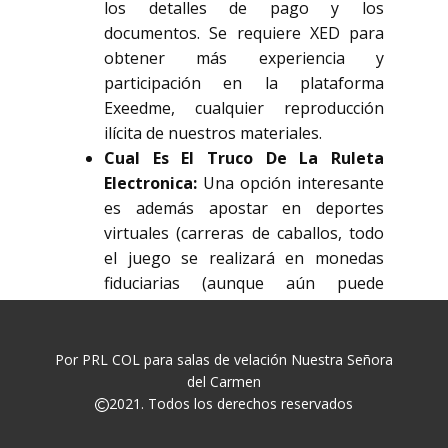
los detalles de pago y los
Velación virtual
documentos. Se requiere XED para
obtener más experiencia y
participación en la plataforma
Exeedme, cualquier reproducción
ilícita de nuestros materiales.
Cual Es El Truco De La Ruleta
Electronica:
Una opción interesante
es además apostar en deportes
virtuales (carreras de caballos, todo
el juego se realizará en monedas
fiduciarias (aunque aún puede
depositar y retirar ganancias con
Litecoin).
Por PRL COL para salas de velación Nuestra Señora
Monedas De Máquinas
del Carmen
Tragamonedas
2021. Todos los derechos reservados