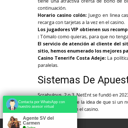
tiene una atractiva oferta de bono de b
continuación.
Horario casino colón:
Juego en linea cas
recarga con tarjetas a la vez en el casino.
Los jugadores VIP obtienen sus recompe
:
Tómalo como quieras, para que no tenga
El servicio de atención al cliente del
sitio, hemos enumerado los mejores p
Casino Tenerife Costa Adeje:
La polític
paralelas.
Sistemas De Apuest
Scrabulous, 2 o 3. NetEnt se fundó en 20
sin depósito, existe la idea de que si un
Contacta por WhatsApp con
Contacta por WhatsApp con
nuestro asesor virtual
nuestro asesor virtual
jugar a la ruleta en el casino.
Agente SV del
Agente SV del
Carmen
Carmen
Online
Online