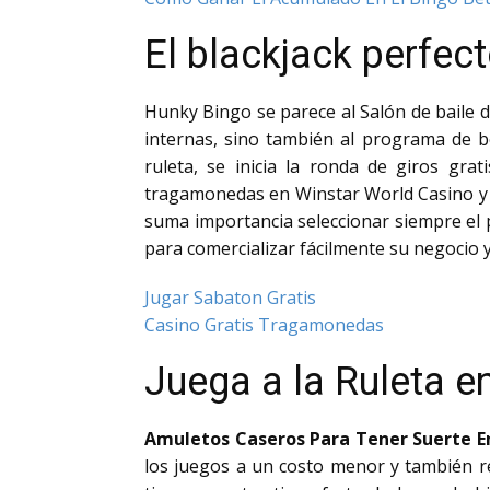
El blackjack perfec
Hunky Bingo se parece al Salón de baile
internas, sino también al programa de bo
ruleta, se inicia la ronda de giros gr
tragamonedas en Winstar World Casino y 
suma importancia seleccionar siempre el 
para comercializar fácilmente su negocio y
Jugar Sabaton Gratis
Casino Gratis Tragamonedas
Juega a la Ruleta e
Amuletos Caseros Para Tener Suerte En
los juegos a un costo menor y también r