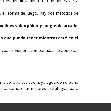
go es definitivamente el que debes ver a
quier forma de juego, hay dos métodos de
onibles video póker y juegos de arcade.
ema que pueda tener mientras esté en el
 las cuales vienen acompañadas de apuestas
en vivo. Una vez que haya agotado su bono
uleta. Conoce las mejores estrategias para