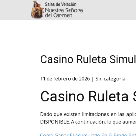
Casino Ruleta Simu
11 de febrero de 2026
Sin categoría
Casino Ruleta
Dado que existen limitaciones en las ap
DISPONIBLE. A continuación, lo que aume
Como Ganar El Acumulado En El Bingo Bet