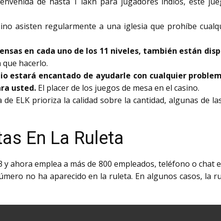
ienvenida de hasta 1 lakh para jugadores indios, este jue
ino asisten regularmente a una iglesia que prohíbe cual
nsas en cada uno de los 11 niveles, también están disp
 que hacerlo.
 sitio estará encantado de ayudarle con cualquier probl
ara usted.
El placer de los juegos de mesa en el casino.
a de ELK prioriza la calidad sobre la cantidad, algunas de
as En La Ruleta
23 y ahora emplea a más de 800 empleados, teléfono o chat 
 número no ha aparecido en la ruleta. En algunos casos, la r