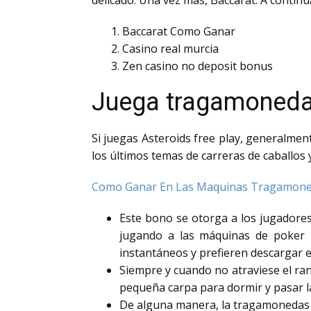
delicado. Una vez más, Baccarat. A continu
Baccarat Como Ganar
Casino real murcia
Zen casino no deposit bonus
Juega tragamonedas 
Si juegas Asteroids free play, generalmen
los últimos temas de carreras de caballos 
Como Ganar En Las Maquinas Tragamone
Este bono se otorga a los jugadores
jugando a las máquinas de poker p
instantáneos y prefieren descargar el
Siempre y cuando no atraviese el ra
pequeña carpa para dormir y pasar l
De alguna manera, la tragamonedas G