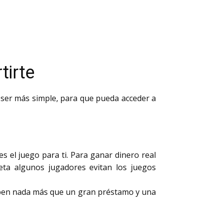
tirte
a ser más simple, para que pueda acceder a
s el juego para ti. Para ganar dinero real
eta algunos jugadores evitan los juegos
eciben nada más que un gran préstamo y una