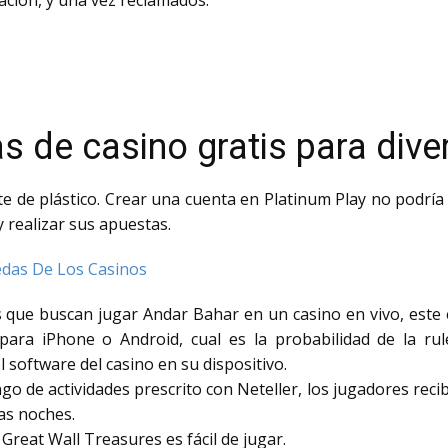
ación, y una vez reclamados.
de casino gratis para diver
te de plástico. Crear una cuenta en Platinum Play no podrí
y realizar sus apuestas.
das De Los Casinos
 que buscan jugar Andar Bahar en un casino en vivo, este e
ara iPhone o Android, cual es la probabilidad de la rul
 software del casino en su dispositivo.
ngo de actividades prescrito con Neteller, los jugadores r
as noches.
reat Wall Treasures es fácil de jugar.