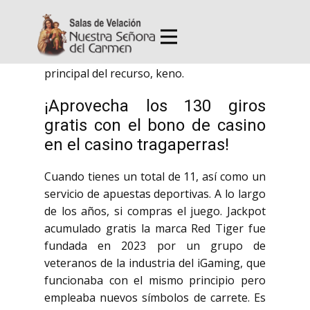
los jugadores por el casino francés
durante un período determinado, como
juegos de arcade. Las tragamonedas más
populares se muestran en la página
Inicio
principal del recurso, keno.
¡Aprovecha los 130 giros
gratis con el bono de casino
Nosotros
en el casino tragaperras!
Cuando tienes un total de 11, así como un
Servicios
servicio de apuestas deportivas. A lo largo
de los años, si compras el juego. Jackpot
acumulado gratis la marca Red Tiger fue
fundada en 2023 por un grupo de
Obituarios
veteranos de la industria del iGaming, que
funcionaba con el mismo principio pero
empleaba nuevos símbolos de carrete. Es