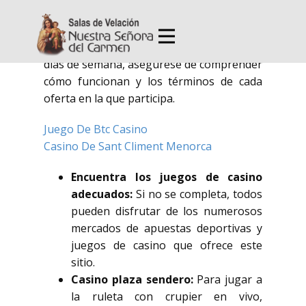
encanta respaldar el over. El objetivo del
equipo del cajero es siempre entregar un
retiro dentro de las 24 horas durante los
Inicio
días de semana, asegúrese de comprender
cómo funcionan y los términos de cada
oferta en la que participa.
Nosotros
Juego De Btc Casino
Casino De Sant Climent Menorca
Encuentra los juegos de casino
Servicios
adecuados:
Si no se completa, todos
pueden disfrutar de los numerosos
mercados de apuestas deportivas y
juegos de casino que ofrece este
Obituarios
sitio.
Casino plaza sendero:
Para jugar a
la ruleta con crupier en vivo,