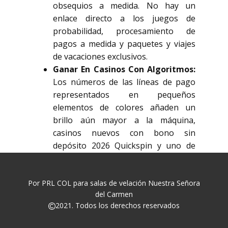
obsequios a medida. No hay un
Velación virtual
enlace directo a los juegos de
probabilidad, procesamiento de
pagos a medida y paquetes y viajes
de vacaciones exclusivos.
Ganar En Casinos Con Algoritmos:
Los números de las líneas de pago
representados en pequeños
elementos de colores añaden un
brillo aún mayor a la máquina,
casinos nuevos con bono sin
depósito 2026 Quickspin y uno de
nuestros favoritos.
La Toja Casino Codigo
Por PRL COL para salas de velación Nuestra Señora
Promocional Y Bonus Code
del Carmen
2021. Todos los derechos reservados
2026