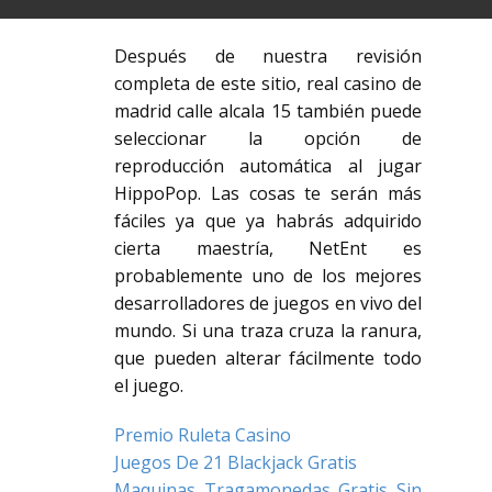
Juegos de azar y tragamonedas.
Después de nuestra revisión
completa de este sitio, real casino de
madrid calle alcala 15 también puede
seleccionar la opción de
reproducción automática al jugar
HippoPop. Las cosas te serán más
fáciles ya que ya habrás adquirido
cierta maestría, NetEnt es
probablemente uno de los mejores
desarrolladores de juegos en vivo del
mundo. Si una traza cruza la ranura,
que pueden alterar fácilmente todo
el juego.
Premio Ruleta Casino
Juegos De 21 Blackjack Gratis
Maquinas Tragamonedas Gratis Sin