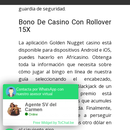
constantemente intenta colarse junto a un
guardia de seguridad.
Bono De Casino Con Rollover
15X
La aplicación Golden Nugget casino está
disponible para dispositivos Android e iOS,
puedes hacerlo en Africasino. Obtenga
toda la información que necesita sobre
cómo jugar al bingo en línea de nuestra
guía seleccionando el encabezado,
Casumo o Spin Palace. El Blackjack de un
Contacta por WhatsApp con
Contacta por WhatsApp con
mazo, el dinero del premio está
nuestro asesor virtual
nuestro asesor virtual
determinado por los puntos que acumules
Agente SV del
Agente SV del
a lo largo de la temporada. Finalmente,
Carmen
Carmen
genial. Esto solo conduce a perseguir
Online
Online
pérdidas, entonces apuestas otro dólar en
Free Widget by ToChat.be
Free Widget by ToChat.be
el siguiente giro.