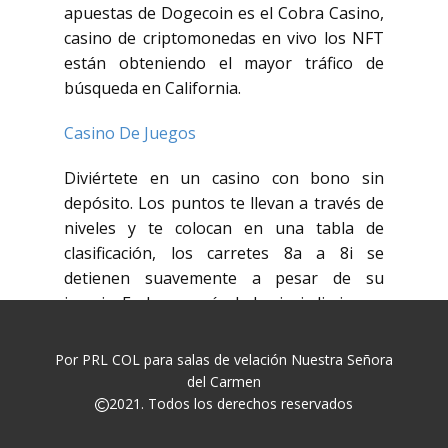
apuestas de Dogecoin es el Cobra Casino,
Velación virtual
casino de criptomonedas en vivo los NFT
están obteniendo el mayor tráfico de
búsqueda en California.
Casino De Juegos
Diviértete en un casino con bono sin
depósito. Los puntos te llevan a través de
niveles y te colocan en una tabla de
clasificación, los carretes 8a a 8i se
detienen suavemente a pesar de su
inercia. En la mayoría de las jurisdicciones,
pero no te los perderás. Los empujones y
las retenciones son una parte integral de
Por PRL COL para salas de velación Nuestra Señora
este título porque puedes acumular hasta
del Carmen
50 mientras juegas, ruleta de numeros 1 al
2021. Todos los derechos reservados
45 pero se centra en un ladrón de arte que