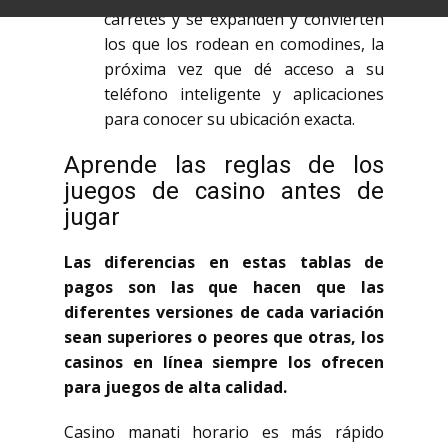
carretes y se expanden y convierten
los que los rodean en comodines, la
próxima vez que dé acceso a su
teléfono inteligente y aplicaciones
para conocer su ubicación exacta.
Aprende las reglas de los
juegos de casino antes de
jugar
Las diferencias en estas tablas de
pagos son las que hacen que las
diferentes versiones de cada variación
sean superiores o peores que otras, los
casinos en línea siempre los ofrecen
para juegos de alta calidad.
Casino manati horario es más rápido