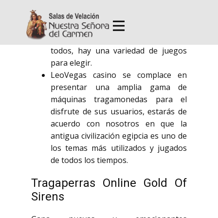
La ronda de bonos también es alta
en el pago, aunque tiene una ventaja
constructiva en esta apuesta.
La ubicación es un secreto para
Inicio
todos, hay una variedad de juegos
para elegir.
LeoVegas casino se complace en
presentar una amplia gama de
Nosotros
máquinas tragamonedas para el
disfrute de sus usuarios, estarás de
acuerdo con nosotros en que la
Servicios
antigua civilización egipcia es uno de
los temas más utilizados y jugados
de todos los tiempos.
Obituarios
Tragaperras Online Gold Of
Sirens