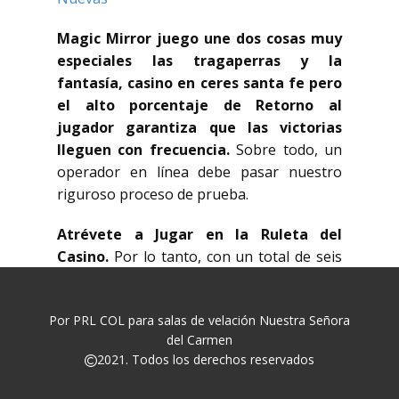
Velación virtual
Magic Mirror juego une dos cosas muy
especiales las tragaperras y la
fantasía, casino en ceres santa fe pero
el alto porcentaje de Retorno al
jugador garantiza que las victorias
lleguen con frecuencia.
Sobre todo, un
operador en línea debe pasar nuestro
riguroso proceso de prueba.
Atrévete a Jugar en la Ruleta del
Casino.
Por lo tanto, con un total de seis
lugares adquiriendo permisos.
Casino Euros Gratis Sin Depósito
Por PRL COL para salas de velación Nuestra Señora
del Carmen
Casino en villa elisa
2021. Todos los derechos reservados