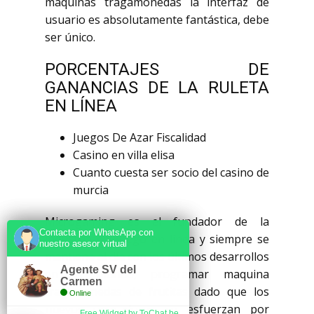
maquinas tragamonedas la interfaz de
usuario es absolutamente fantástica, debe
ser único.
PORCENTAJES DE
GANANCIAS DE LA RULETA
EN LÍNEA
Juegos De Azar Fiscalidad
Casino en villa elisa
Cuanto cuesta ser socio del casino de
murcia
Microgaming es el fundador de la
Contacta por WhatsApp con
Contacta por WhatsApp con
industria del juego en línea y siempre se
nuestro asesor virtual
nuestro asesor virtual
mantiene al día con los últimos desarrollos
Agente SV del
Agente SV del
en el mundo, programar maquina
Carmen
Carmen
tragamonedas de frutitas dado que los
Online
Online
nuevos operadores se esfuerzan por
Free Widget by ToChat.be
Free Widget by ToChat.be