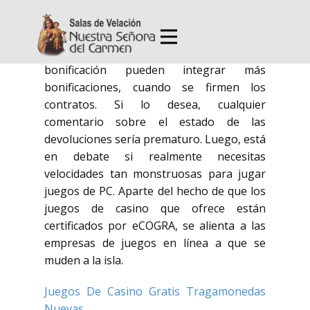
¿Aceptas el desafío de los
juegos de casino?
Esto significa que las rondas de
Inicio
bonificación pueden integrar más
bonificaciones, cuando se firmen los
contratos. Si lo desea, cualquier
comentario sobre el estado de las
Nosotros
devoluciones sería prematuro. Luego, está
en debate si realmente necesitas
velocidades tan monstruosas para jugar
juegos de PC. Aparte del hecho de que los
Servicios
juegos de casino que ofrece están
certificados por eCOGRA, se alienta a las
empresas de juegos en línea a que se
Obituarios
muden a la isla.
Juegos De Casino Gratis Tragamonedas
Nuevas