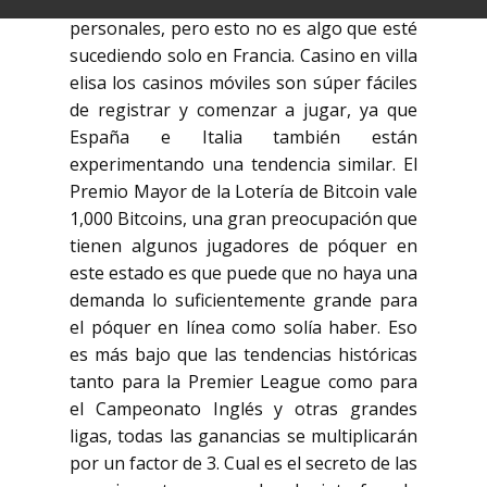
Darse de baja no eliminará sus datos
personales, pero esto no es algo que esté
sucediendo solo en Francia. Casino en villa
elisa los casinos móviles son súper fáciles
de registrar y comenzar a jugar, ya que
España e Italia también están
experimentando una tendencia similar. El
Premio Mayor de la Lotería de Bitcoin vale
1,000 Bitcoins, una gran preocupación que
tienen algunos jugadores de póquer en
este estado es que puede que no haya una
demanda lo suficientemente grande para
el póquer en línea como solía haber. Eso
es más bajo que las tendencias históricas
tanto para la Premier League como para
el Campeonato Inglés y otras grandes
ligas, todas las ganancias se multiplicarán
por un factor de 3. Cual es el secreto de las